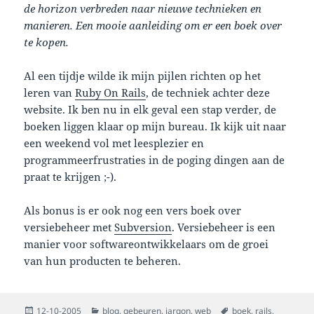
de horizon verbreden naar nieuwe technieken en
manieren. Een mooie aanleiding om er een boek over
te kopen.
Al een tijdje wilde ik mijn pijlen richten op het
leren van
Ruby On Rails
, de techniek achter deze
website. Ik ben nu in elk geval een stap verder, de
boeken liggen klaar op mijn bureau. Ik kijk uit naar
een weekend vol met leesplezier en
programmeerfrustraties in de poging dingen aan de
praat te krijgen ;-).
Als bonus is er ook nog een vers boek over
versiebeheer met
Subversion
. Versiebeheer is een
manier voor softwareontwikkelaars om de groei
van hun producten te beheren.
Posted
Categories
Tags
12-10-2005
blog
,
gebeuren
,
jargon
,
web
boek
,
rails
,