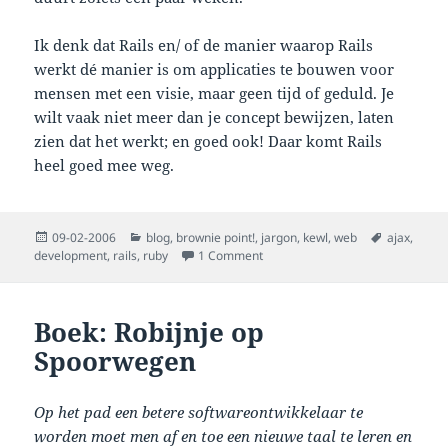
Ik denk dat Rails en/ of de manier waarop Rails
werkt dé manier is om applicaties te bouwen voor
mensen met een visie, maar geen tijd of geduld. Je
wilt vaak niet meer dan je concept bewijzen, laten
zien dat het werkt; en goed ook! Daar komt Rails
heel goed mee weg.
Posted
Categories
Tags
09-02-2006
blog
,
brownie point!
,
jargon
,
kewl
,
web
ajax
,
on
on *** kicking rails
development
,
rails
,
ruby
1 Comment
Boek: Robijnje op
Spoorwegen
Op het pad een betere softwareontwikkelaar te
worden moet men af en toe een nieuwe taal te leren en