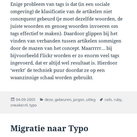
Enige probleem van tags is dat (in een sociale
omgeving) de klasificatie van de artikelen niet
concequent gebeurd (je moet dezelfde woorden, de
juiste woorden en genoeg woorden invoeren om
tags effectief te maken). Daardoor glippen bij het
vinden van verbanden tussen artikelen sommigen
door de mazen van het concept. Maarrrrr… bij
bijvoorbeeld Flickr worden er zo enorm veel tags
ingevoerd, dat er altijd wel resultaat is. Hierdoor
‘werkt’ de techniek puur doordat ze op een
waanzinnige schaal worden gebruikt.
Posted
Categories
Tags
04-09-2005
deze
,
gebeuren
,
jargon
,
uitleg
rails
,
ruby
,
on
sneaker.nl
,
typo
Migratie naar Typo