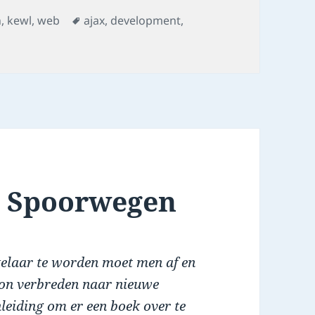
Tags
n
,
kewl
,
web
ajax
,
development
,
p Spoorwegen
kelaar te worden moet men af en
izon verbreden naar nieuwe
leiding om er een boek over te