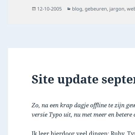
Posted
Categories
12-10-2005
blog
,
gebeuren
,
jargon
,
we
on
Site update sept
Zo, na een krap dagje offline te zijn g
versie Typo uit, nu met meer en betere 
Ik leer hierdoor veel dingen: Ruby, T