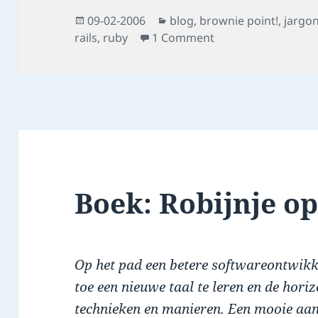
Posted
Categories
09-02-2006
blog
,
brownie point!
,
jargo
on
on *** kicking rails
rails
,
ruby
1 Comment
Boek: Robijnje o
Op het pad een betere softwareontwik
toe een nieuwe taal te leren en de hor
technieken en manieren. Een mooie aan