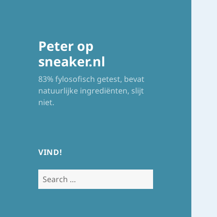
Peter op
sneaker.nl
83% fylosofisch getest, bevat
natuurlijke ingrediënten, slijt
niet.
VIND!
Search
for: