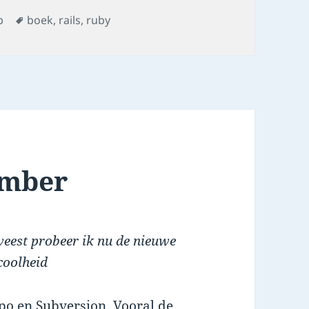
Tags
b
boek
,
rails
,
ruby
ember
eweest probeer ik nu de nieuwe
coolheid
ypo en Subversion. Vooral de