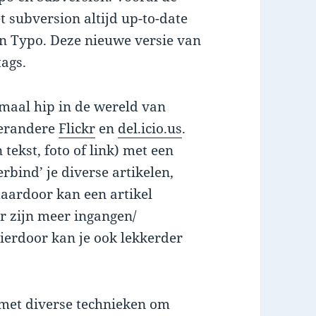
et subversion altijd up-to-date
an Typo. Deze nieuwe versie van
tags.
lemaal hip in de wereld van
derandere
Flickr
en
del.icio.us
.
n tekst, foto of link) met een
bind’ je diverse artikelen,
daardoor kan een artikel
 zijn meer ingangen/
ierdoor kan je ook lekkerder
 met diverse technieken om