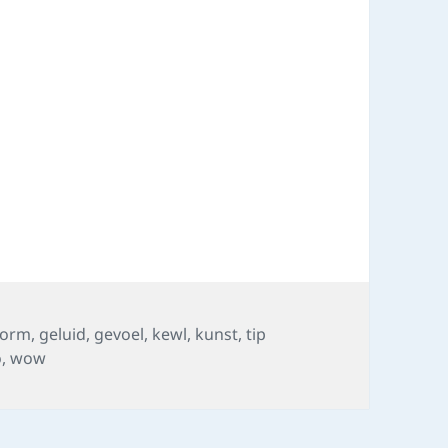
s
vorm
,
geluid
,
gevoel
,
kewl
,
kunst
,
tip
o
,
wow