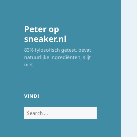
Peter op
sneaker.nl
83% fylosofisch getest, bevat
natuurlijke ingrediënten, slijt
niet.
VIND!
Search
for: