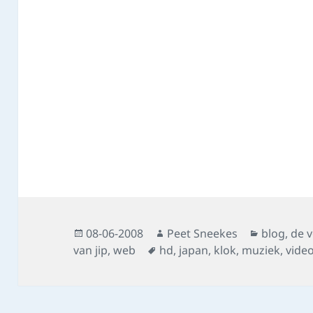
Posted
Author
Categorie
08-06-2008
Peet Sneekes
blog
,
de 
on
Tags
van jip
,
web
hd
,
japan
,
klok
,
muziek
,
vide