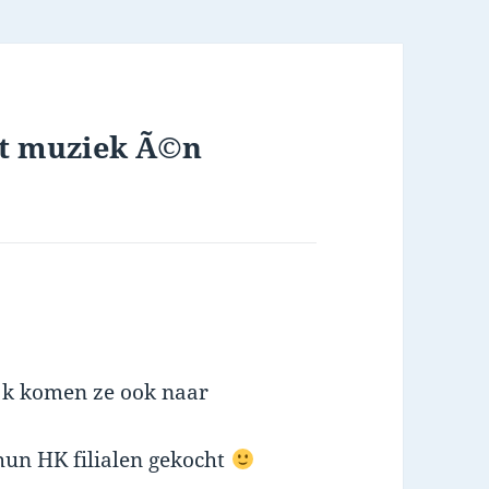
et muziek Ã©n
ijk komen ze ook naar
 hun HK filialen gekocht