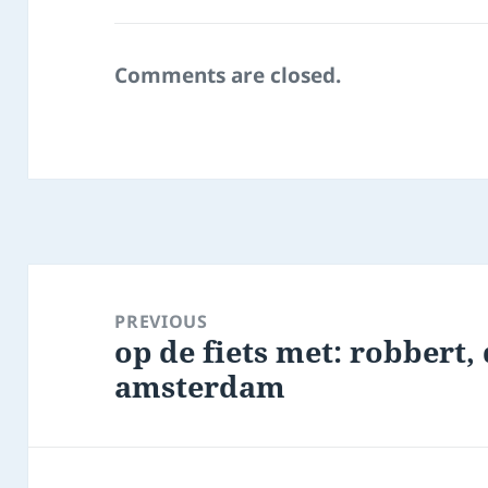
Comments are closed.
Post
navigation
PREVIOUS
op de fiets met: robbert,
Previous
amsterdam
post: