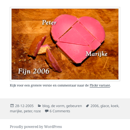
Kijk voor een grotere versie en commentaar naar de
Flickr variant
.
Posted
Categories
Tags
28-12-2005
blog
,
de vorm
,
gebeuren
2006
,
glace
,
koek
,
on
on gelukkig en roze 2006!
marijke
,
peter
,
roze
6 Comments
Proudly powered by WordPress