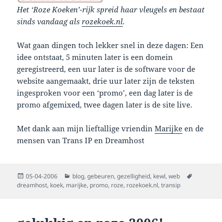
Het ‘Roze Koeken’-rijk spreid haar vleugels en bestaat
sinds vandaag als
rozekoek.nl
.
Wat gaan dingen toch lekker snel in deze dagen: Een
idee ontstaat, 5 minuten later is een domein
geregistreerd, een uur later is de software voor de
website aangemaakt, drie uur later zijn de teksten
ingesproken voor een ‘promo’, een dag later is de
promo afgemixed, twee dagen later is de site live.
Met dank aan mijn lieftallige vriendin
Marijke
en de
mensen van Trans IP en Dreamhost
Posted
Categories
Tags
05-04-2006
blog
,
gebeuren
,
gezelligheid
,
kewl
,
web
on
dreamhost
,
koek
,
marijke
,
promo
,
roze
,
rozekoek.nl
,
transip