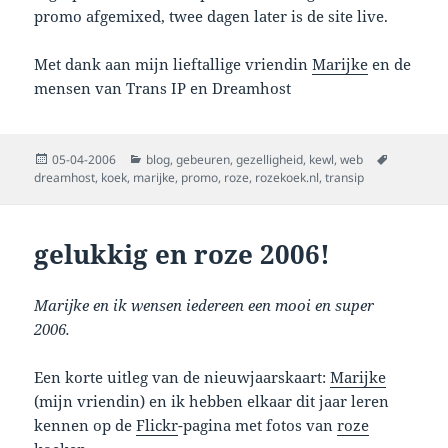
promo afgemixed, twee dagen later is de site live.
Met dank aan mijn lieftallige vriendin
Marijke
en de
mensen van Trans IP en Dreamhost
Posted
Categories
Tags
05-04-2006
blog
,
gebeuren
,
gezelligheid
,
kewl
,
web
on
dreamhost
,
koek
,
marijke
,
promo
,
roze
,
rozekoek.nl
,
transip
gelukkig en roze 2006!
Marijke en ik wensen iedereen een mooi en super
2006.
Een korte uitleg van de nieuwjaarskaart:
Marijke
(mijn vriendin) en ik hebben elkaar dit jaar leren
kennen op de
Flickr
-pagina met fotos van
roze