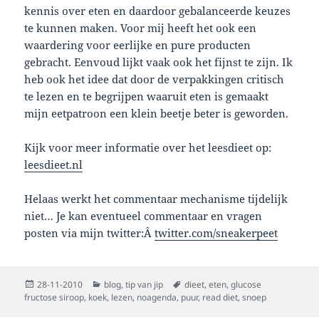
kennis over eten en daardoor gebalanceerde keuzes
te kunnen maken. Voor mij heeft het ook een
waardering voor eerlijke en pure producten
gebracht. Eenvoud lijkt vaak ook het fijnst te zijn. Ik
heb ook het idee dat door de verpakkingen critisch
te lezen en te begrijpen waaruit eten is gemaakt
mijn eetpatroon een klein beetje beter is geworden.
Kijk voor meer informatie over het leesdieet op:
leesdieet.nl
Helaas werkt het commentaar mechanisme tijdelijk
niet… Je kan eventueel commentaar en vragen
posten via mijn twitter:Â
twitter.com/sneakerpeet
Posted
Categories
Tags
28-11-2010
blog
,
tip van jip
dieet
,
eten
,
glucose
on
fructose siroop
,
koek
,
lezen
,
noagenda
,
puur
,
read diet
,
snoep