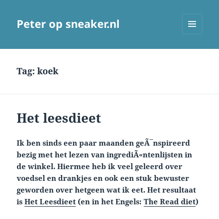
Peter op sneaker.nl
MENU
AND
WIDGETS
Tag:
koek
Het leesdieet
Ik ben sinds een paar maanden geÃ¯nspireerd
bezig met het lezen van ingrediÃ«ntenlijsten in
de winkel. Hiermee heb ik veel geleerd over
voedsel en drankjes en ook een stuk bewuster
geworden over hetgeen wat ik eet. Het resultaat
is
Het Leesdieet
(en in het Engels:
The Read diet
)