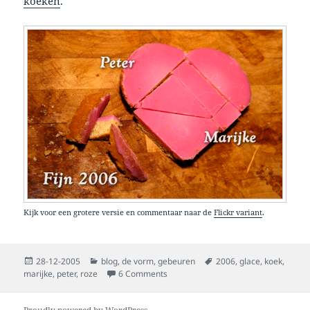
koeken
.
Kijk voor een grotere versie en commentaar naar de
Flickr variant
.
Posted
Categories
Tags
28-12-2005
blog
,
de vorm
,
gebeuren
2006
,
glace
,
koek
,
on
on gelukkig en roze 2006!
marijke
,
peter
,
roze
6 Comments