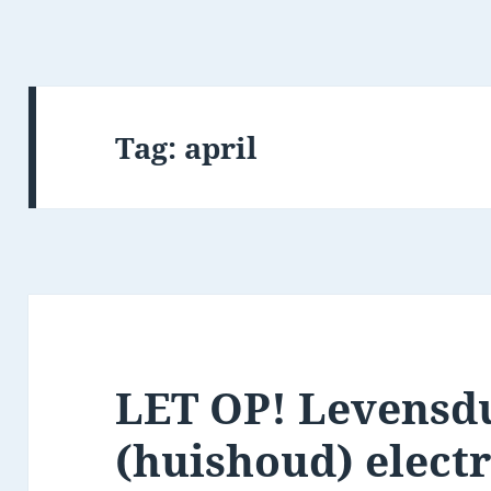
Tag:
april
LET OP! Levensd
(huishoud) elect