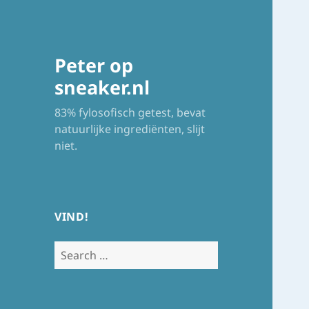
Peter op
sneaker.nl
83% fylosofisch getest, bevat
natuurlijke ingrediënten, slijt
niet.
VIND!
Search
for: