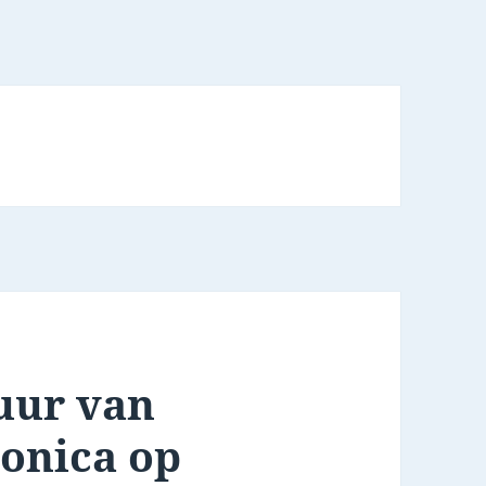
uur van
ronica op