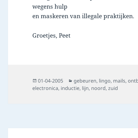
wegens hulp
en maskeren van illegale praktijken.
Groetjes, Peet
Posted
Categories
01-04-2005
gebeuren
,
lingo
,
mails
,
ont
on
electronica
,
inductie
,
lijn
,
noord
,
zuid