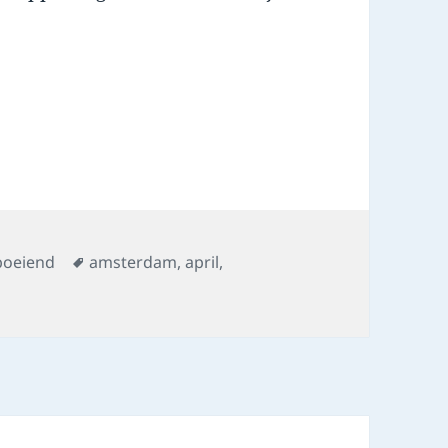
Tags
boeiend
amsterdam
,
april
,