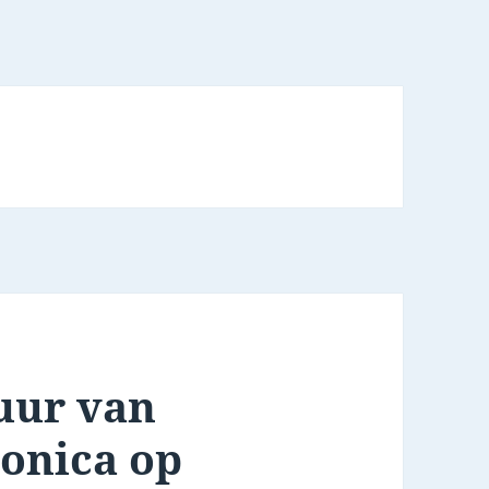
uur van
ronica op