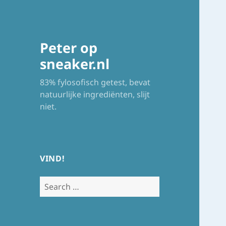
Peter op
sneaker.nl
83% fylosofisch getest, bevat
natuurlijke ingrediënten, slijt
niet.
VIND!
Search
for: