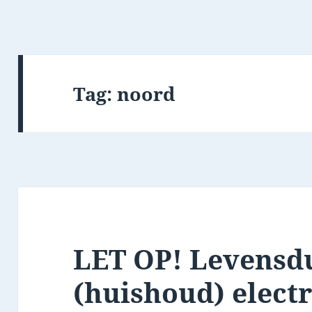
Tag:
noord
LET OP! Levensd
(huishoud) elect