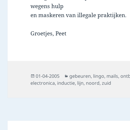
wegens hulp
en maskeren van illegale praktijken.
Groetjes, Peet
Posted
Categories
01-04-2005
gebeuren
,
lingo
,
mails
,
ont
on
electronica
,
inductie
,
lijn
,
noord
,
zuid