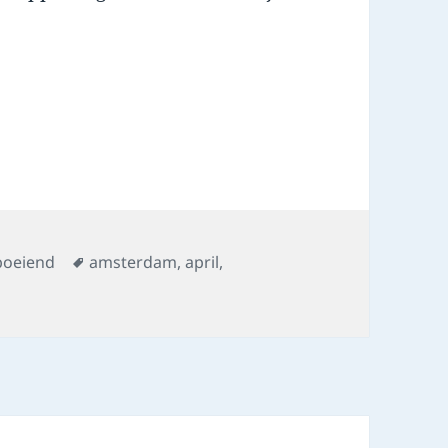
Tags
boeiend
amsterdam
,
april
,