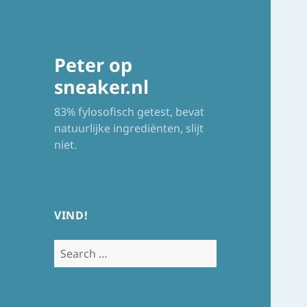
Peter op
sneaker.nl
83% fylosofisch getest, bevat
natuurlijke ingrediënten, slijt
niet.
VIND!
Search
for: