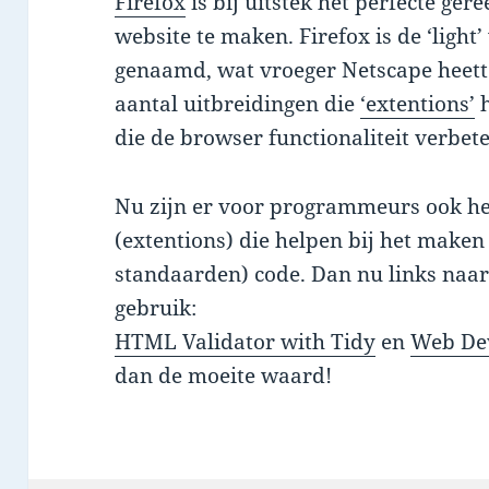
Firefox
is bij uitstek het perfecte ge
website te maken. Firefox is de ‘light
genaamd, wat vroeger Netscape heette
aantal uitbreidingen die
‘extentions’
h
die de browser functionaliteit verbete
Nu zijn er voor programmeurs ook he
(extentions) die helpen bij het maken
standaarden) code. Dan nu links naar 
gebruik:
HTML Validator with Tidy
en
Web Dev
dan de moeite waard!