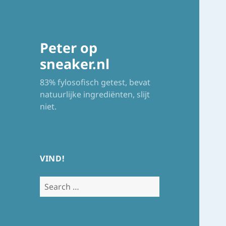
Peter op
sneaker.nl
83% fylosofisch getest, bevat
natuurlijke ingrediënten, slijt
niet.
VIND!
Search
for: