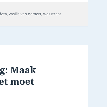
data
,
vasilis van gemert
,
wasstraat
g: Maak
het moet