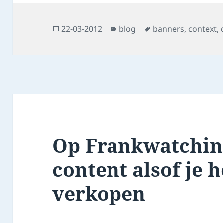
Posted
Categories
Tags
22-03-2012
blog
banners
,
context
,
on
Op Frankwatchin
content alsof je 
verkopen