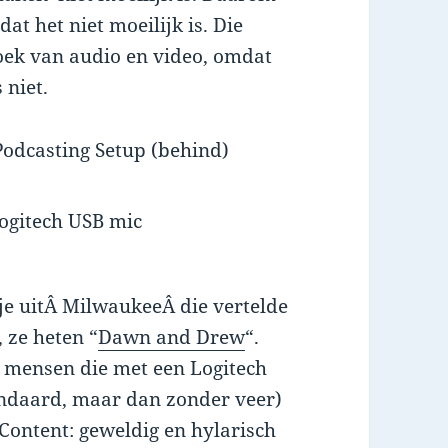
t het niet moeilijk is. Die
hoek van audio en video, omdat
 niet.
etje uitÂ MilwaukeeÂ die vertelde
 ze heten “
Dawn and Drew
“.
e mensen die met een Logitech
andaard, maar dan zonder veer)
Content: geweldig en hylarisch