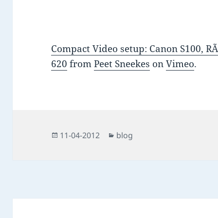
Compact Video setup: Canon S100, RÃ
620
from
Peet Sneekes
on
Vimeo
.
Posted
Categories
11-04-2012
blog
on