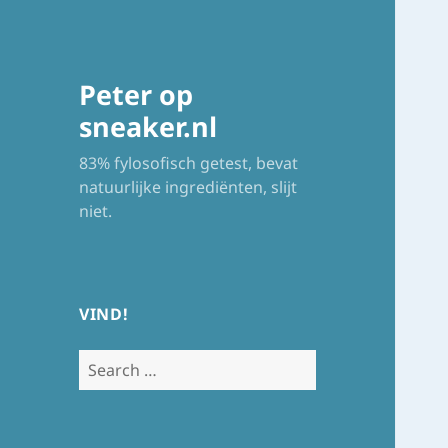
Peter op
sneaker.nl
83% fylosofisch getest, bevat
natuurlijke ingrediënten, slijt
niet.
VIND!
Search
for: