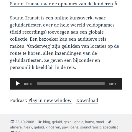
Sound Transit naar de opnames van de kinderen
.Â
Sound Transit is een online kunstwerk, waar
geluidartiesten over de hele wereld veldopnames
(field recordings) toevoegen aan een globale
collectie. Een bezoeker kan een auditieve reis
maken. ‘Onderweg’ zijn geluiden van locaties op de
route te horen, allen inzendingen van de
geluidartiesten. Ze geven een bijzonder en
persoonlijk beeld bij in de reis.
Audio
00:00
00:00
Player
Podcast:
Play in new window
|
Download
Posted
Categories
Tags
23-10-2008
blog
,
geluid
,
gezelligheid
,
kunst
,
mooi
on
almere
,
freak
,
geluid
,
kinderen
,
paviljoens
,
soundtransit
,
specialist