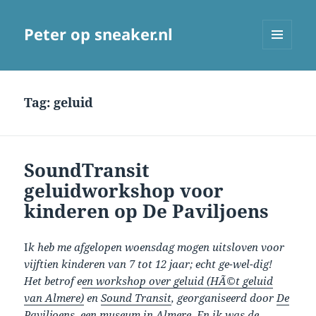
Peter op sneaker.nl
MENU
AND
WIDGETS
Tag:
geluid
SoundTransit
geluidworkshop voor
kinderen op De Paviljoens
I
k heb me afgelopen woensdag mogen uitsloven voor
vijftien kinderen van 7 tot 12 jaar; echt ge-wel-dig!
Het betrof e
en workshop over geluid (HÃ©t geluid
van Almere)
en
Sound Transit
, georganiseerd door
De
Paviljoens
, een museum in
Almere
. En ik was de