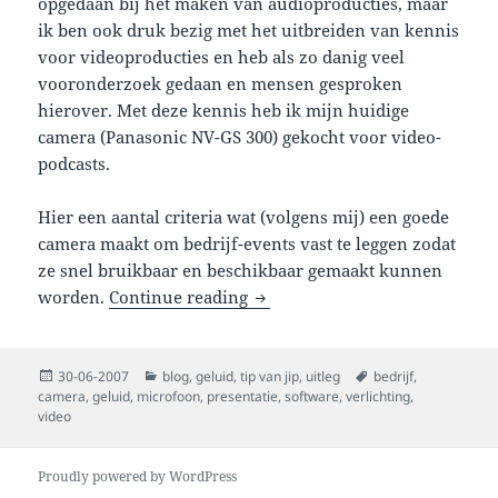
opgedaan bij het maken van audioproducties, maar
ik ben ook druk bezig met het uitbreiden van kennis
voor videoproducties en heb als zo danig veel
vooronderzoek gedaan en mensen gesproken
hierover. Met deze kennis heb ik mijn huidige
camera (Panasonic NV-GS 300) gekocht voor video-
podcasts.
Hier een aantal criteria wat (volgens mij) een goede
camera maakt om bedrijf-events vast te leggen zodat
ze snel bruikbaar en beschikbaar gemaakt kunnen
videocamera selectie voor bedr
worden.
Continue reading
Posted
Categories
Tags
30-06-2007
blog
,
geluid
,
tip van jip
,
uitleg
bedrijf
,
on
camera
,
geluid
,
microfoon
,
presentatie
,
software
,
verlichting
,
video
Proudly powered by WordPress