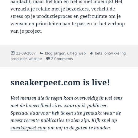
aandacht, maar het kan en het is niet moeilijk! Het
verzacht je relatie met je bezoekers, verlicht de
stress op je productieproces en geeft ruimte om je
wensen en prioriteiten aan te passen in het verloop
van je project.
Posted
Categories
Tags
22-09-2007
blog
,
jargon
,
uitleg
,
web
beta
,
ontwikkeling
,
on
on beta website ontwikkeling
productie
,
website
2 Comments
sneakerpeet.com is live!
Veel mensen die ik tegen kom overweldig ik wel eens
met de hoeveelheid sites waarop ik publiceer.
Speciaal daarvoor heb ik een site gemaakt waar de
meest recente publicaties te zien zijn. Kijk snel op
sneakerpeet.com
om mij in de gaten te houden.