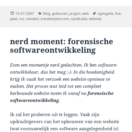
Posted
Categories
Tags
14-07-2007
blog
,
gebeuren
,
jargon
,
web
agregatie
,
live
,
on
peet
,
rss
,
sneaker
,
sneakerpeet.com
,
syndicatie
,
website
nerd moment: forensische
softwareontwikkeling
Even een momentje nerd gedachten. Ik ben software-
ontwikkelaar, dus het mag ;-). In die hoedanigheid
krijg ik vaak het verzoek een website opnieuw te
maken. Het proces wat leid tot een compleet
herbouwde website noem ik vanaf nu
forensische
softwareontwikkeling
.
Ik zal het proberen uit te leggen. Vaak zijn
opdrachtgevers van het opbouwen van een website
(wat voornamelijk een software aangelegenheid is)