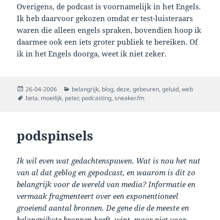
Overigens, de podcast is voornamelijk in het Engels.
Ik heb daarvoor gekozen omdat er test-luisteraars
waren die alleen engels spraken, bovendien hoop ik
daarmee ook een iets groter publiek te bereiken. Of
ik in het Engels doorga, weet ik niet zeker.
Posted
Categories
26-04-2006
belangrijk
,
blog
,
deze
,
gebeuren
,
geluid
,
web
on
Tags
beta
,
moeilijk
,
peter
,
podcasting
,
sneaker.fm
podspinsels
Ik wil even wat gedachtenspuwen. Wat is nou het nut
van al dat geblog en gepodcast, en waarom is dit zo
belangrijk voor de wereld van media? Informatie en
vermaak fragmenteert over een exponentioneel
groeiend aantal bronnen. De gene die de meeste en
belangrijkste bronnen heeft, wint, maar niet voor