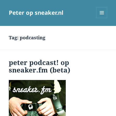
Peter op sneaker.nl
MENU
AND
WIDGETS
Tag:
podcasting
peter podcast! op
sneaker.fm (beta)