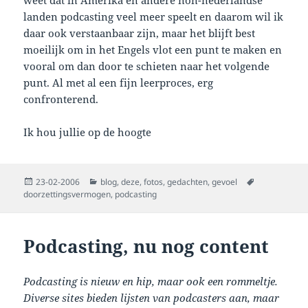
landen podcasting veel meer speelt en daarom wil ik
daar ook verstaanbaar zijn, maar het blijft best
moeilijk om in het Engels vlot een punt te maken en
vooral om dan door te schieten naar het volgende
punt. Al met al een fijn leerproces, erg
confronterend.
Ik hou jullie op de hoogte
Posted
Categories
Tags
23-02-2006
blog
,
deze
,
fotos
,
gedachten
,
gevoel
on
doorzettingsvermogen
,
podcasting
Podcasting, nu nog content
Podcasting is nieuw en hip, maar ook een rommeltje.
Diverse sites bieden lijsten van podcasters aan, maar