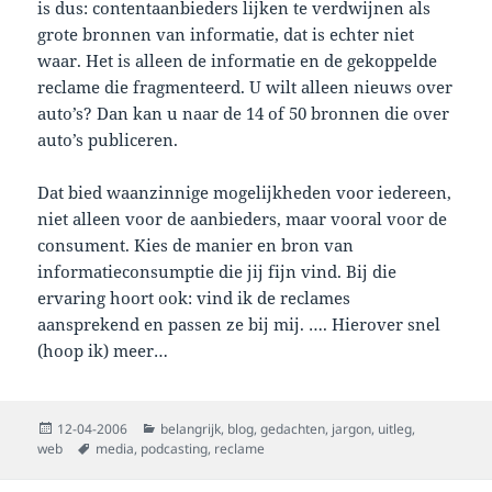
is dus: contentaanbieders lijken te verdwijnen als
grote bronnen van informatie, dat is echter niet
waar. Het is alleen de informatie en de gekoppelde
reclame die fragmenteerd. U wilt alleen nieuws over
auto’s? Dan kan u naar de 14 of 50 bronnen die over
auto’s publiceren.
Dat bied waanzinnige mogelijkheden voor iedereen,
niet alleen voor de aanbieders, maar vooral voor de
consument. Kies de manier en bron van
informatieconsumptie die jij fijn vind. Bij die
ervaring hoort ook: vind ik de reclames
aansprekend en passen ze bij mij. …. Hierover snel
(hoop ik) meer…
Posted
Categories
12-04-2006
belangrijk
,
blog
,
gedachten
,
jargon
,
uitleg
,
on
Tags
web
media
,
podcasting
,
reclame